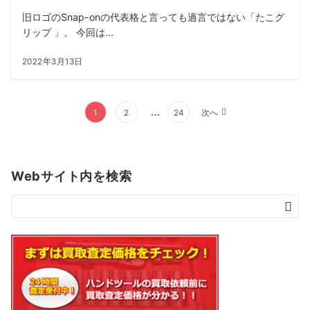
旧ロゴのSnap-onの代表格と言っても過言ではない「たこグ
リップ 」。 今回は...
2022年3月13日
投
…
1
2
24
次へ
稿
の
ペ
Webサイト内を検索
ー
ジ
送
り