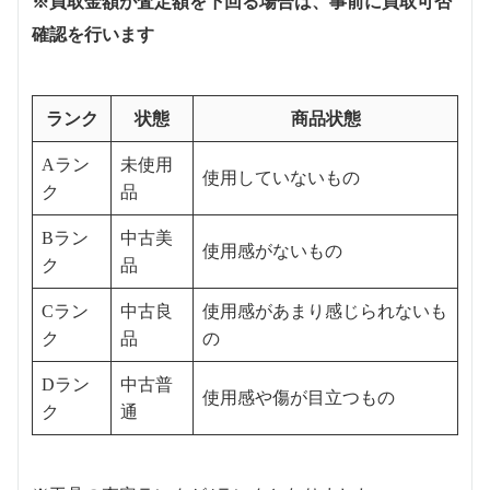
※買取金額が査定額を下回る場合は、事前に買取可否
確認を行います
ランク
状態
商品状態
Aラン
未使用
使用していないもの
ク
品
Bラン
中古美
使用感がないもの
ク
品
Cラン
中古良
使用感があまり感じられないも
ク
品
の
Dラン
中古普
使用感や傷が目立つもの
ク
通