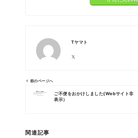
Tヤマト
前のページへ
投
ご不便をおかけしました(Webサイト非
稿
表示）
ナ
ビ
ゲ
ー
関連記事
シ