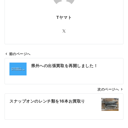
Tヤマト
前のページへ
投
県外への出張買取を再開しました！
稿
ナ
ビ
ゲ
次のページへ
ー
スナップオンのレンチ類を16本お買取り
シ
ョ
ン