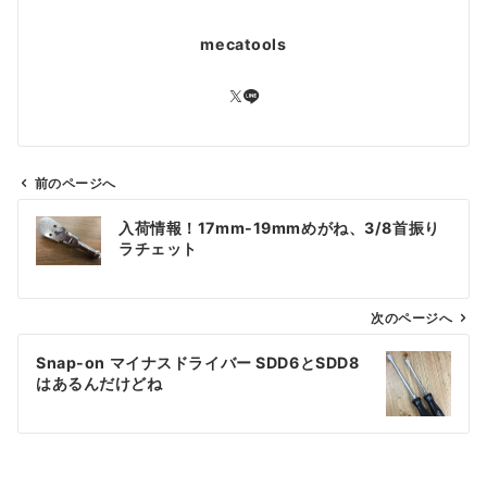
mecatools
前のページへ
投
入荷情報！17mm-19mmめがね、3/8首振り
稿
ラチェット
ナ
ビ
ゲ
次のページへ
ー
Snap-on マイナスドライバー SDD6とSDD8
シ
はあるんだけどね
ョ
ン