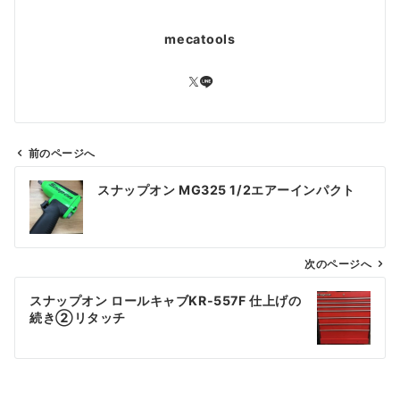
mecatools
前のページへ
投
スナップオン MG325 1/2エアーインパクト
稿
ナ
ビ
ゲ
次のページへ
ー
スナップオン ロールキャブKR-557F 仕上げの
シ
続き②リタッチ
ョ
ン