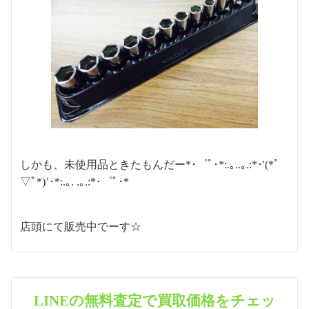
しかも、未使用品ときたもんだー*･゜ﾟ･*:.｡..｡.:*･'(*ﾟ
▽ﾟ*)’･*:.｡. .｡.:*･゜ﾟ･*
店頭にて販売中でーす☆
LINEの無料査定で買取価格をチェッ