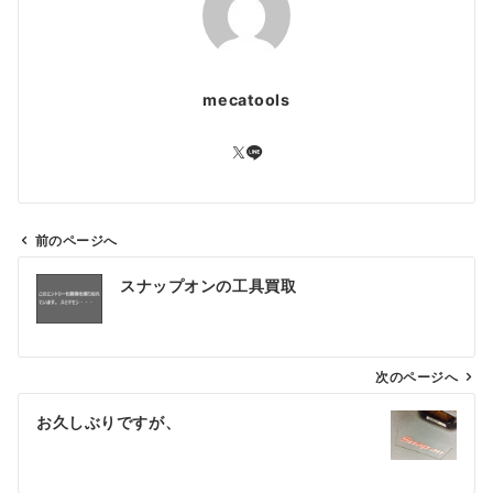
mecatools
前のページへ
投
スナップオンの工具買取
稿
ナ
ビ
ゲ
次のページへ
ー
お久しぶりですが、
シ
ョ
ン