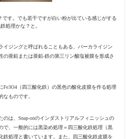
は？です。でも若干ですが白い粉が出ている感じがする
化鉄処理かな？と。
ライジングと呼ばれることもある、パーカライジン
性の亜鉛または亜鉛-鉄の第三リン酸塩被膜を形成さ
Fe3O4（四三酸化鉄）の黒色の酸化皮膜を作る処理
的なものです。
は、Snap-onのインダストリアルフィニッシュの
ので、一般的には黒染め処理＝四三酸化鉄処理（黒
化鉄処理と書いています。また、四三酸化鉄皮膜を