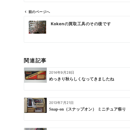
前のページへ
投
Kokenの買取工具のその後です
稿
ナ
ビ
ゲ
ー
関連記事
シ
ョ
2014年9月28日
ン
めっきり秋らしくなってきましたね
2013年7月21日
Snap-on（スナップオン） ミニチュア祭り