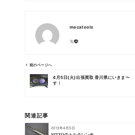
mecatools
前のページへ
投
4月5日(火)出張買取 香川県にいきま〜
稿
す！
ナ
ビ
ゲ
ー
関連記事
シ
ョ
2013年4月5日
ン
NITTOのトルクレンチ