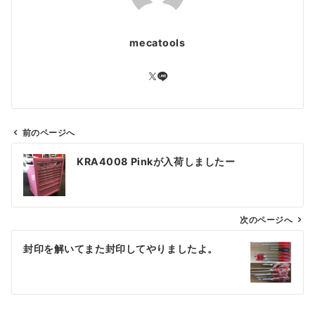
mecatools
前のページへ
投
KRA4008 Pinkが入荷しましたー
稿
ナ
ビ
ゲ
次のページへ
ー
封印を解いてまた封印してやりましたよ。
シ
ョ
ン