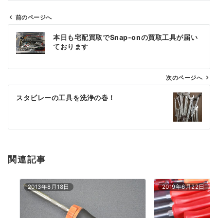
前のページへ
投
本日も宅配買取でSnap-onの買取工具が届い
稿
ております
ナ
ビ
ゲ
次のページへ
ー
スタビレーの工具を洗浄の巻！
シ
ョ
ン
関連記事
2013年8月18日
2019年6月22日