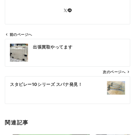
前のページへ
投
出張買取やってます
稿
ナ
ビ
ゲ
次のページへ
ー
スタビレー10シリーズ スパナ発見！
シ
ョ
ン
関連記事